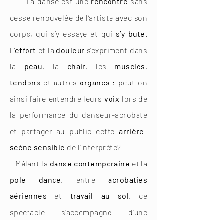
La danse est une
rencontre
sans
cesse
renouvelée
de l’artiste avec son
corps, qui s’y essaye et qui
s’y bute
.
L'effort
et la
douleur
s'expriment dans
la
peau
, la
chair
, les
muscles
,
tendons
et autres
organes
: peut-on
ainsi faire entendre leurs
voix
lors de
la performance du danseur-acrobate
et partager au public cette
arrière-
scène sensible
de l'interprète?
Mêlant la
danse contemporaine
et la
pole dance
, entre
acrobaties
aériennes
et
travail au sol
, ce
spectacle s'accompagne d'une